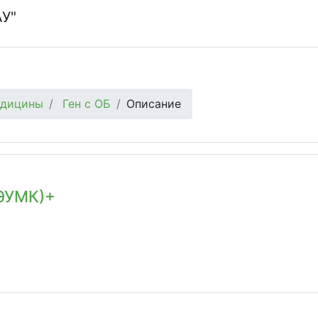
АУ"
едицины
Ген с ОБ
Описание
(ЭУМК)+