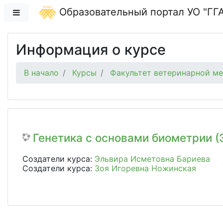
Перейти к основному содержанию
Образовательный портал УО "ГГ
Боковая панель
Информация о курсе
В начало
Курсы
Факультет ветеринарной м
Генетика с основами биометрии 
Создатели курса:
Эльвира Исметовна Бариева
Создатели курса:
Зоя Игоревна Ножинская