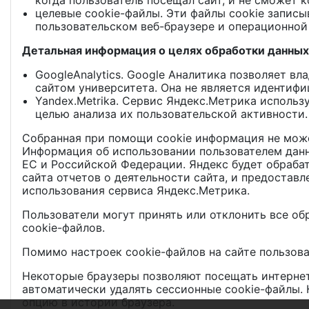
когда пользователь посещал сайт, и не сможет 
целевые cookie-файлы. Эти файлы cookie запис
пользовательском веб-браузере и операционной 
Детальная информация о целях обработки данных 
GoogleAnalytics. Google Аналитика позволяет в
сайтом университета. Она не является иденти
Yandex.Metrika. Сервис Яндекс.Метрика исполь
целью анализа их пользовательской активности.
Собранная при помощи cookie информация не може
Информация об использовании пользователем данно
ЕС и Российской Федерации. Яндекс будет обраба
сайта отчетов о деятельности сайта, и предоставл
использования сервиса Яндекс.Метрика.
Пользователи могут принять или отклонить все об
cookie-файлов.
Помимо настроек cookie-файлов на сайте пользова
Некоторые браузеры позволяют посещать интернет
автоматически удалять сессионные cookie-файлы.
опцию в истории браузера.