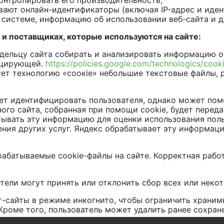
контролировать его производительность;
ывают онлайн-идентификаторы (включая IP-адрес и иде
системе, информацию об использовании веб-сайта и де
и поставщиках, которые используются на сайте:
ладельцу сайта собирать и анализировать информацию о
фицирующей.
https://policies.google.com/technologics/cook
зует технологию «соокie» небольшие текстовые файлы,
т идентифицировать пользователя, однако может помо
го сайта, собранная при помощи cookie, будет переда
тывать эту информацию для оценки использования поль
ения других услуг. Яндекс обрабатывает эту информац
рабатываемые cookie-файлы на сайте. Корректная рабо
тели могут принять или отклонить сбор всех или некот
-сайты в режиме инкогнито, чтобы ограничить храни
 Кроме того, пользователь может удалить ранее сохра